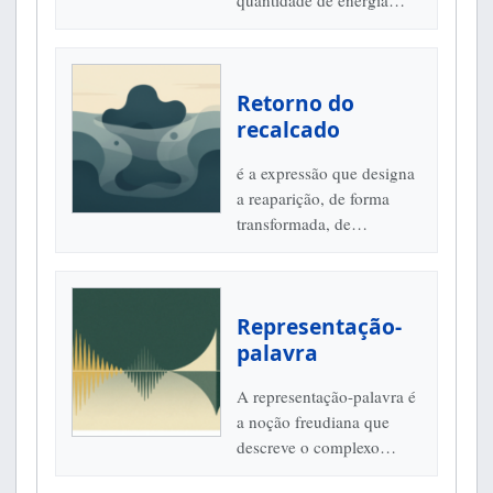
quantidade de energia
pulsional a uma
representação, a um
objeto, a uma parte...
Retorno do
recalcado
é a expressão que designa
a reaparição, de forma
transformada, de
representações e impulsos
afastados da consciência
pelo recalque. O conceito
Representação-
ajuda...
palavra
A representação-palavra é
a noção freudiana que
descreve o complexo
psíquico associado ao