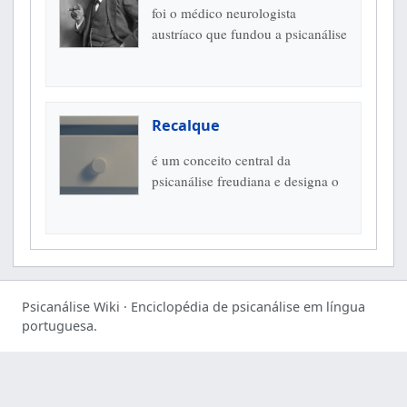
foi o médico neurologista
austríaco que fundou a psicanálise
e transformou de modo decisivo a
compreensão moderna do
inconsciente, dos sintomas, dos...
Recalque
é um conceito central da
psicanálise freudiana e designa o
processo pelo qual determinados
representantes psíquicos, desejos,
lembranças ou fantasias são
mantidos...
Psicanálise Wiki · Enciclopédia de psicanálise em língua
portuguesa.