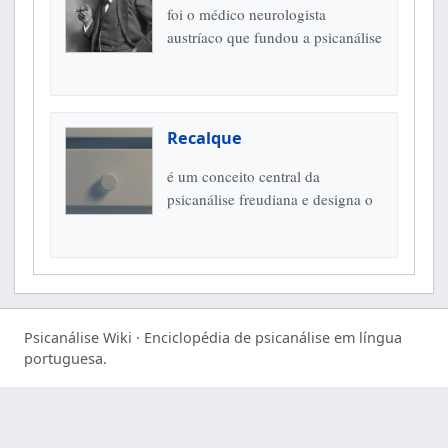
foi o médico neurologista
austríaco que fundou a psicanálise
e transformou de modo decisivo a
compreensão moderna do
inconsciente, dos sintomas, dos...
Recalque
é um conceito central da
psicanálise freudiana e designa o
processo pelo qual determinados
representantes psíquicos, desejos,
lembranças ou fantasias são
mantidos...
Psicanálise Wiki · Enciclopédia de psicanálise em língua
portuguesa.