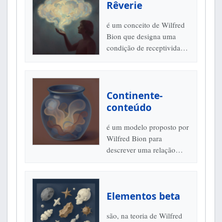
Rêverie
é um conceito de Wilfred
Bion que designa uma
condição de receptividade
psíquica diante de
experiências emocionais
ainda não elaboradas. A
noção...
Continente-
conteúdo
é um modelo proposto por
Wilfred Bion para
descrever uma relação
transformadora entre uma
experiência emocional
ainda difícil de pensar e
Elementos beta
uma...
são, na teoria de Wilfred