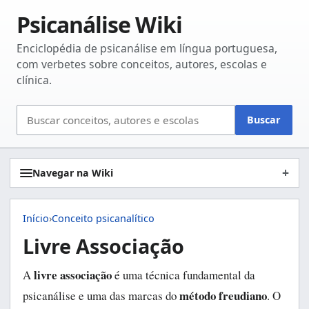
Psicanálise Wiki
Enciclopédia de psicanálise em língua portuguesa,
com verbetes sobre conceitos, autores, escolas e
clínica.
Buscar
Buscar
no
site
Navegar na Wiki
Início
›
Conceito psicanalítico
Livre Associação
livre associação
A
é uma técnica fundamental da
método freudiano
psicanálise e uma das marcas do
. O