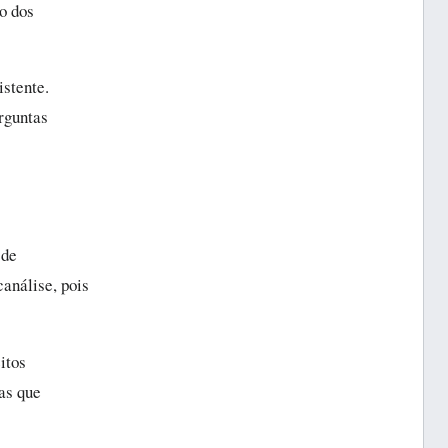
ão dos
istente.
rguntas
 de
análise, pois
itos
as que