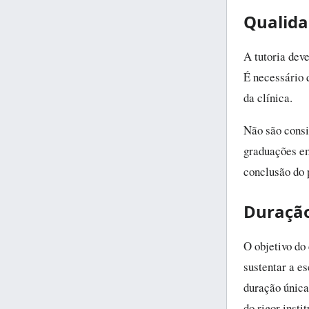
Qualida
A tutoria dev
É necessário 
da clínica.
Não são consi
graduações em
conclusão do p
Duração
O objetivo do
sustentar a e
duração única
do rigor insti