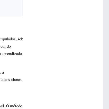
tipulados, sob
edor do
o aprendizado
, a
da aos alunos.
ável. O método