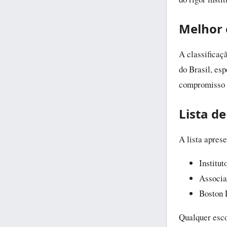
Melhor e
A classificaç
do Brasil, es
compromisso c
Lista d
A lista apres
Institu
Associa
Boston 
Qualquer esco