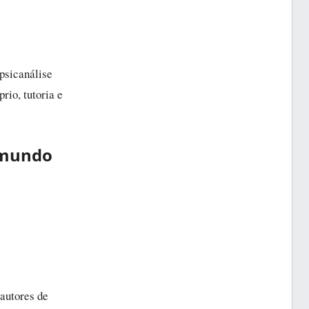
psicanálise
rio, tutoria e
o mundo
:
autores de