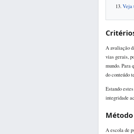
Veja
Critéri
A avaliação d
vias gerais, 
mundo. Para q
do conteúdo t
Estando estes 
integridade a
Método
A escola de p