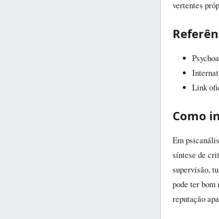
vertentes próp
Referên
Psychoan
Interna
Link of
Como in
Em psicanális
síntese de cri
supervisão, tu
pode ter bom m
reputação apa