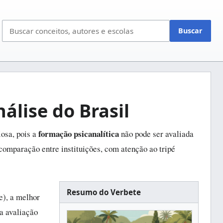
Bus
Buscar
no
site
álise do Brasil
formação psicanalítica
iosa, pois a
não pode ser avaliada
comparação entre instituições, com atenção ao tripé
Resumo do Verbete
e), a melhor
 a avaliação