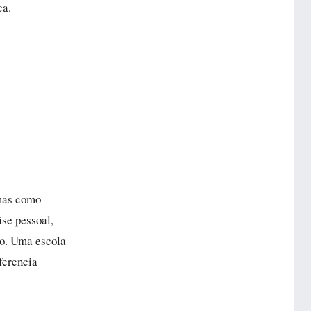
ca.
 mas como
ise pessoal,
ico. Uma escola
iferencia