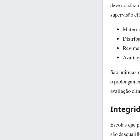
deve conduzir 
supervisão clí
Materia
Distribu
Regimen
Avaliaçõ
São práticas 
o prolongament
avaliação clí
Integri
Escolas que p
são desqualif