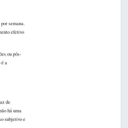
z por semana.
ento efetivo
ões ou pós-
 é a
paz de
 não há uma
o subjetivo e