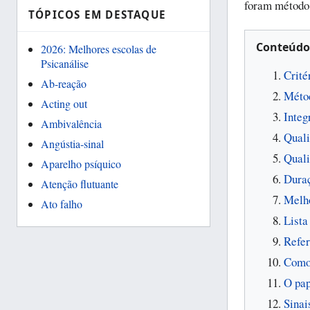
foram método,
TÓPICOS EM DESTAQUE
Conteúdo
2026: Melhores escolas de
Psicanálise
Crité
Ab-reação
Méto
Acting out
Integ
Ambivalência
Quali
Angústia-sinal
Quali
Aparelho psíquico
Duraç
Atenção flutuante
Melho
Ato falho
Lista
Refer
Como 
O pap
Sinai