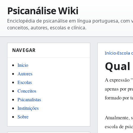
Psicanálise Wiki
Enciclopédia de psicanálise em língua portuguesa, com 
conceitos, autores, escolas e clínica.
NAVEGAR
Início
›
Escola 
Qual 
Início
Autores
A expressão “
Escolas
apenas por pr
Conceitos
formado por te
Psicanalistas
Instituições
Sobre
Atualmente, s
escola de psic