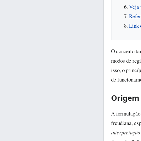
Veja
Refer
Link 
O conceito ta
modos de regi
isso, o princ
de funcioname
Origem 
A formulação 
freudiana, es
interpretação