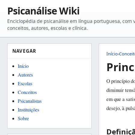
Psicanálise Wiki
Enciclopédia de psicanálise em língua portuguesa, com 
conceitos, autores, escolas e clínica.
NAVEGAR
Início
›
Conceit
Princ
Início
Autores
O princípio d
Escolas
diminuir tens
Conceitos
em que a sati
Psicanalistas
desejo, à pul
Instituições
Sobre
Definiç