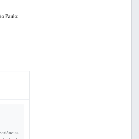
ão Paulo:
periências