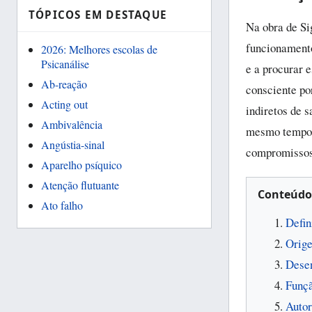
TÓPICOS EM DESTAQUE
Na obra de Si
funcionamento
2026: Melhores escolas de
Psicanálise
e a procurar 
Ab-reação
consciente po
Acting out
indiretos de 
Ambivalência
mesmo tempo, 
Angústia-sinal
compromissos
Aparelho psíquico
Atenção flutuante
Conteúdo
Ato falho
Defin
Orige
Desen
Funçã
Autor