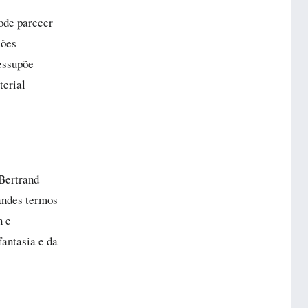
pode parecer
ções
ressupõe
terial
-Bertrand
randes termos
n e
fantasia e da