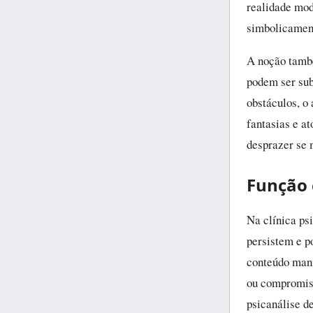
realidade modi
simbolicamen
A noção tamb
podem ser sub
obstáculos, o
fantasias e at
desprazer se 
Função 
Na clínica psi
persistem e p
conteúdo mani
ou compromiss
psicanálise d