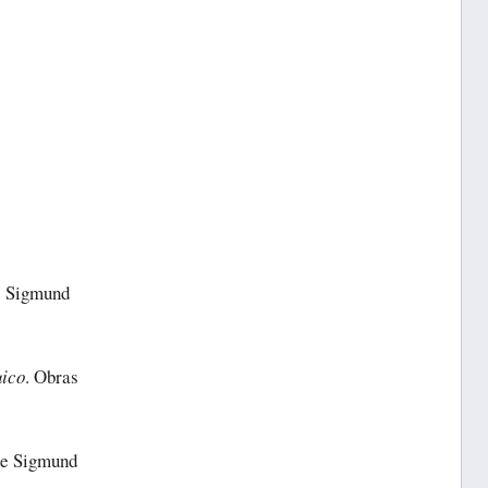
e Sigmund
uico
. Obras
de Sigmund