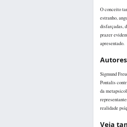
O conceito ta
estranho, ang
disfarçadas, 
prazer eviden
apresentado.
Autores
Sigmund Freud
Pontalis cont
da metapsicol
representante
realidade psíq
Veja t