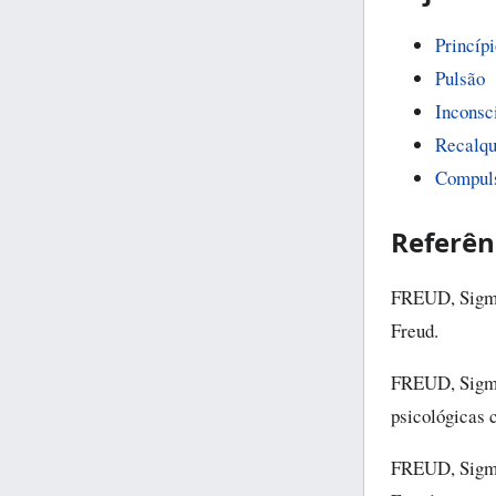
Princípi
Pulsão
Inconsc
Recalq
Compuls
Referên
FREUD, Sigm
Freud.
FREUD, Sigm
psicológicas 
FREUD, Sigm