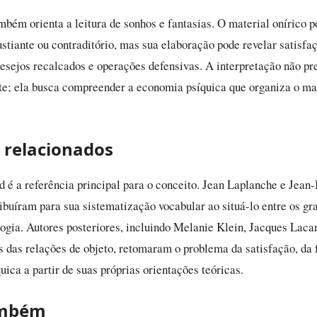
mbém orienta a leitura de sonhos e fantasias. O material onírico 
ustiante ou contraditório, mas sua elaboração pode revelar satisfa
desejos recalcados e operações defensivas. A interpretação não p
te; ela busca compreender a economia psíquica que organiza o ma
 relacionados
 é a referência principal para o conceito. Jean Laplanche e Jean
ribuíram para sua sistematização vocabular ao situá-lo entre os g
ogia. Autores posteriores, incluindo Melanie Klein, Jacques Laca
s das relações de objeto, retomaram o problema da satisfação, da 
uica a partir de suas próprias orientações teóricas.
ambém