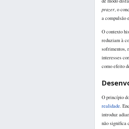
de modo disfa
prazer
, o con
a compulsão e
O contexto hi
reduziam à co
sofrimentos, 
interesses co
como efeito d
Desenvo
O princípio d
realidade
. En
introduz adia
não significa 