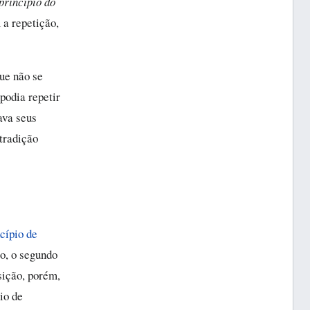
princípio do
 a repetição,
que não se
podia repetir
ava seus
ntradição
cípio de
ão, o segundo
sição, porém,
io de