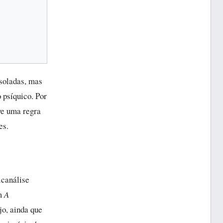
soladas, mas
 psíquico. Por
ve uma regra
es.
icanálise
Em
A
jo, ainda que