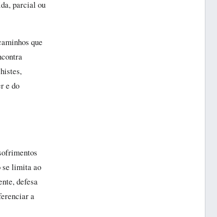
ida, parcial ou
 caminhos que
ncontra
histes,
r e do
 sofrimentos
 se limita ao
ente, defesa
ferenciar a