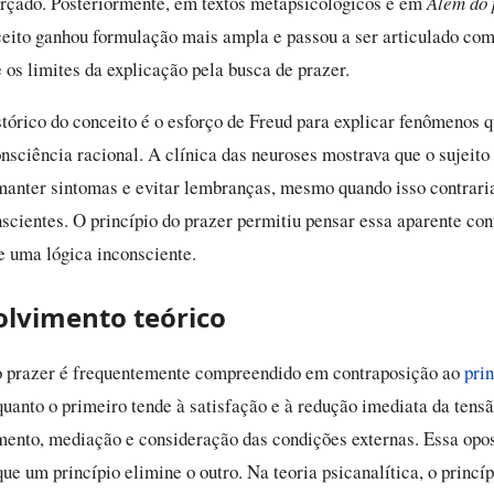
rçado. Posteriormente, em textos metapsicológicos e em
Além do 
ceito ganhou formulação mais ampla e passou a ser articulado com
 os limites da explicação pela busca de prazer.
stórico do conceito é o esforço de Freud para explicar fenômenos 
nsciência racional. A clínica das neuroses mostrava que o sujeito 
manter sintomas e evitar lembranças, mesmo quando isso contrari
nscientes. O princípio do prazer permitiu pensar essa aparente co
e uma lógica inconsciente.
lvimento teórico
o prazer é frequentemente compreendido em contraposição ao
prin
quanto o primeiro tende à satisfação e à redução imediata da tens
mento, mediação e consideração das condições externas. Essa opo
que um princípio elimine o outro. Na teoria psicanalítica, o princíp