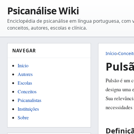
Psicanálise Wiki
Enciclopédia de psicanálise em língua portuguesa, com 
conceitos, autores, escolas e clínica.
NAVEGAR
Início
›
Conceit
Puls
Início
Autores
Pulsão é um c
Escolas
designa uma e
Conceitos
Sua relevânci
Psicanalistas
necessidades 
Instituições
Sobre
Definiç