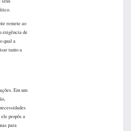
e seus
ático.
onte remete ao
u exigência de
do qual a
isar tanto a
izações. Em um
ão,
 necessidades
 ele propôs a
emas para