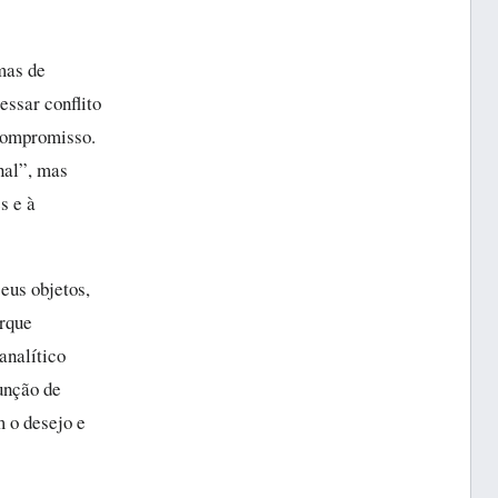
rmas de
essar conflito
 compromisso.
nal”, mas
es e à
eus objetos,
orque
analítico
função de
 o desejo e