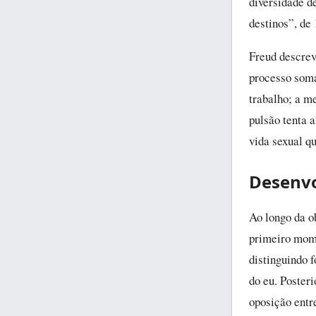
diversidade d
destinos”, de
Freud descrev
processo somát
trabalho; a me
pulsão tenta a
vida sexual q
Desenvo
Ao longo da o
primeiro mome
distinguindo 
do eu. Poster
oposição entr