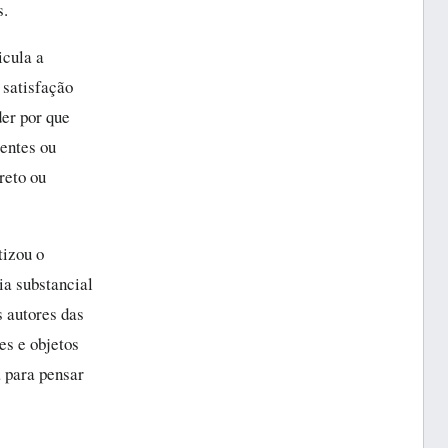
s.
icula a
 satisfação
der por que
entes ou
reto ou
tizou o
ia substancial
s autores das
es e objetos
 para pensar