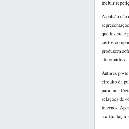
incluir repeti
A pulsão não 
representações
que insiste e
certos compor
produzem sofr
sintomático.
Autores poste
circuito da p
para uma lógi
relações de o
internos. Ape
a articulação 