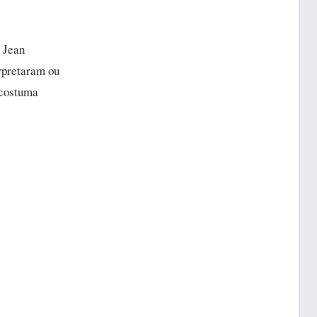
, Jean
rpretaram ou
 costuma