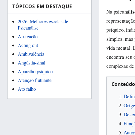
TÓPICOS EM DESTAQUE
Na psicanális
representação
2026: Melhores escolas de
Psicanálise
psíquico, ind
Ab-reação
simples, mas p
Acting out
vida mental. 
Ambivalência
encontra seu 
Angústia-sinal
complexas de 
Aparelho psíquico
Atenção flutuante
Conteúdo
Ato falho
Defin
Orige
Desen
Funçã
Autor