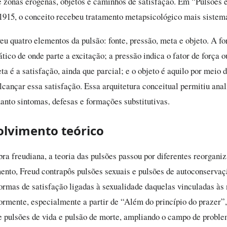
e zonas erógenas, objetos e caminhos de satisfação. Em “Pulsões 
 1915, o conceito recebeu tratamento metapsicológico mais sistem
eu quatro elementos da pulsão: fonte, pressão, meta e objeto. A f
ico de onde parte a excitação; a pressão indica o fator de força o
ta é a satisfação, ainda que parcial; e o objeto é aquilo por meio 
lcançar essa satisfação. Essa arquitetura conceitual permitiu anal
uanto sintomas, defesas e formações substitutivas.
lvimento teórico
bra freudiana, a teoria das pulsões passou por diferentes reorgan
nto, Freud contrapôs pulsões sexuais e pulsões de autoconservaç
formas de satisfação ligadas à sexualidade daquelas vinculadas às
iormente, especialmente a partir de “Além do princípio do prazer”,
e pulsões de vida e pulsão de morte, ampliando o campo de probl