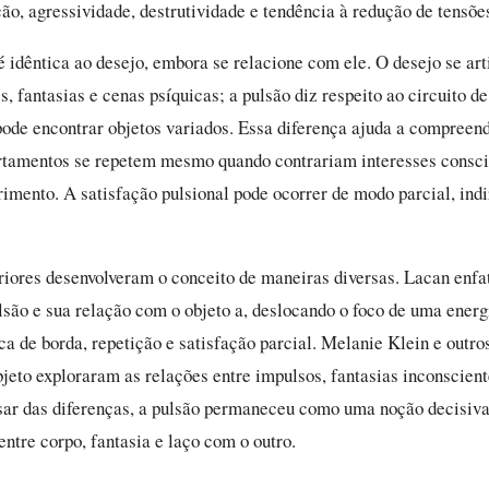
ção, agressividade, destrutividade e tendência à redução de tensõe
é idêntica ao desejo, embora se relacione com ele. O desejo se art
, fantasias e cenas psíquicas; a pulsão diz respeito ao circuito de
 pode encontrar objetos variados. Essa diferença ajuda a compreen
tamentos se repetem mesmo quando contrariam interesses consci
imento. A satisfação pulsional pode ocorrer de modo parcial, indi
riores desenvolveram o conceito de maneiras diversas. Lacan enfa
ulsão e sua relação com o objeto a, deslocando o foco de uma energ
ca de borda, repetição e satisfação parcial. Melanie Klein e outro
bjeto exploraram as relações entre impulsos, fantasias inconscient
sar das diferenças, a pulsão permaneceu como uma noção decisiva
entre corpo, fantasia e laço com o outro.