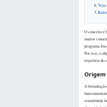
Veja
Refer
O conceito é 
muitos coment
programa fixo 
Por isso, o o
trajetória do 
Origem 
A formulação 
funcionamento
sexualidade h